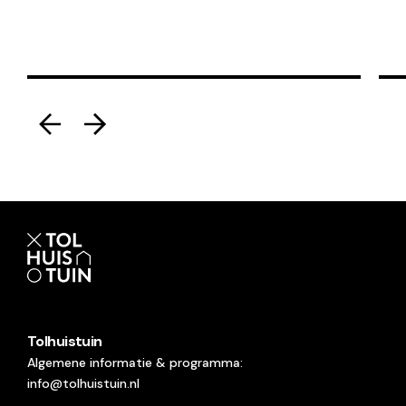
kunst
Ku
Tolhuistuin
Algemene informatie & programma:
info@tolhuistuin.nl