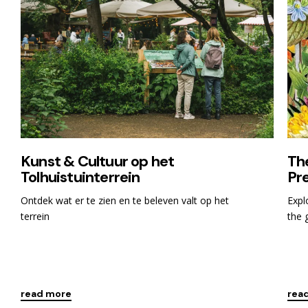
Kunst & Cultuur op het
Th
Tolhuistuinterrein
Pre
Ontdek wat er te zien en te beleven valt op het
Expl
terrein
the 
read more
rea