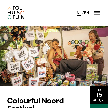
NL
EN
za
15
Colourful Noord
AUG, 26