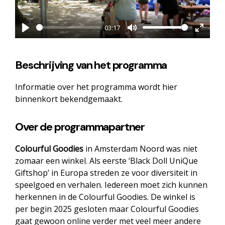
03:17
Play
Mute
Enter
fullsc
Beschrijving van het programma
Informatie over het programma wordt hier
binnenkort bekendgemaakt.
Over de programmapartner
Colourful Goodies
in Amsterdam Noord was niet
zomaar een winkel. Als eerste ‘Black Doll UniQue
Giftshop’ in Europa streden ze voor diversiteit in
speelgoed en verhalen. Iedereen moet zich kunnen
herkennen in de Colourful Goodies. De winkel is
per begin 2025 gesloten maar Colourful Goodies
gaat gewoon online verder met veel meer andere