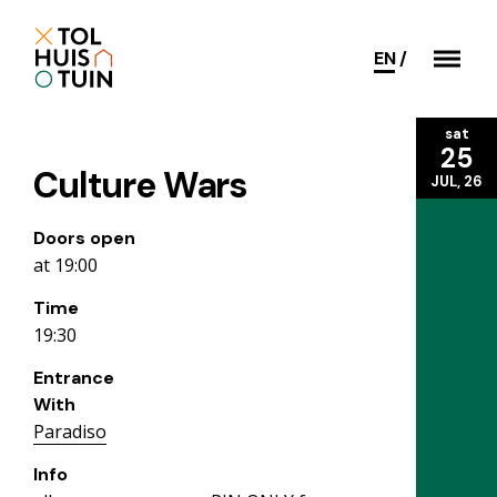
EN
sat
25
Culture Wars
JUL, 26
Doors open
at 19:00
Time
19:30
Entrance
With
Paradiso
Info