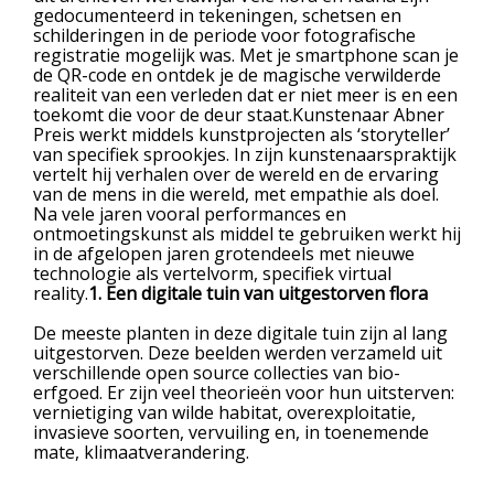
gedocumenteerd in tekeningen, schetsen en
schilderingen in de periode voor fotografische
registratie mogelijk was. Met je smartphone scan je
de QR-code en ontdek je de magische verwilderde
realiteit van een verleden dat er niet meer is en een
toekomt die voor de deur staat.Kunstenaar Abner
Preis werkt middels kunstprojecten als ‘storyteller’
van specifiek sprookjes. In zijn kunstenaarspraktijk
vertelt hij verhalen over de wereld en de ervaring
van de mens in die wereld, met empathie als doel.
Na vele jaren vooral performances en
ontmoetingskunst als middel te gebruiken werkt hij
in de afgelopen jaren grotendeels met nieuwe
technologie als vertelvorm, specifiek virtual
reality.
1. Een digitale tuin van uitgestorven flora
De meeste planten in deze digitale tuin zijn al lang
uitgestorven. Deze beelden werden verzameld uit
verschillende open source collecties van bio-
erfgoed. Er zijn veel theorieën voor hun uitsterven:
vernietiging van wilde habitat, overexploitatie,
invasieve soorten, vervuiling en, in toenemende
mate, klimaatverandering.