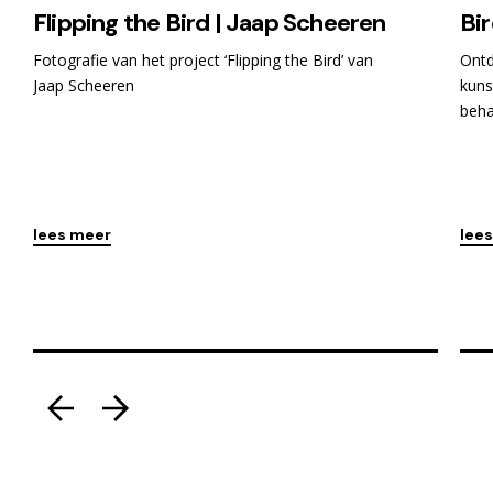
Flipping the Bird | Jaap Scheeren
Bir
Fotografie van het project ‘Flipping the Bird’ van
Ontd
Jaap Scheeren
kuns
beha
lees meer
lee
Kunstroute
Ku