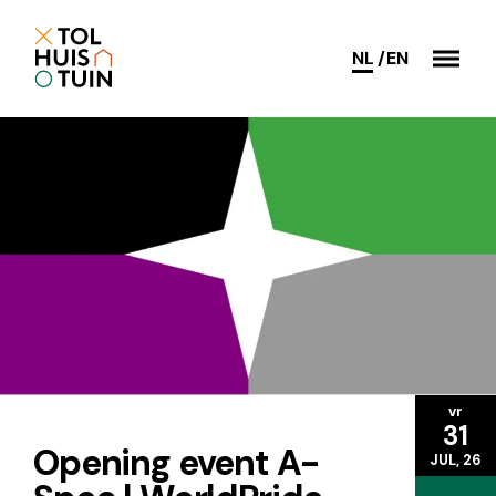
NL
EN
vr
31
Opening event A-
JUL, 26