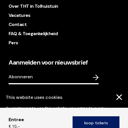
Over THT in Tolhuistuin
Vacatures
Contact
FAQ & Toegankelijkheid
Pers
Aanmelden voor nieuwsbrief
Abonneren
This website uses cookies
By continuing to use this website, you agree to our
Privacy
, including the use of cookies and other tracking
Policy
Entree
Privacy Policy
Algemene Voorwaarden
technologies. We do not sell or share your information with
koop tickets
anyone else.
€ 10,–