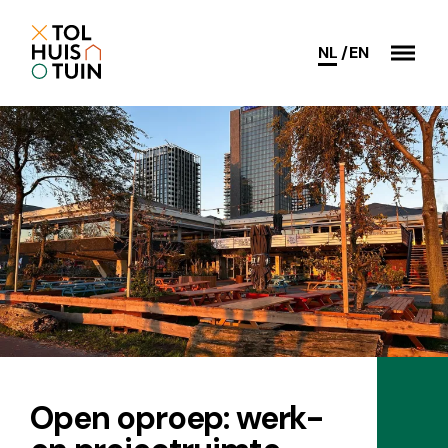
NL
EN
Open oproep: werk-