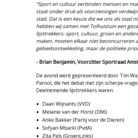
“Sport en cultuur verbinden mensen en mak
staat onder druk als voorzieningen verdwi
stad. Dat is een keuze die we ons als stad 
hebben wij samen met Tolhuistuin een geza
lijsttrekkers: sport, cultuur, groen en ande
maken, moeten elkaar niet beconcurreren al
gebiedsontwikkeling, maar de politieke priori
- Brian Benjamin, Voorzitter Sportraad Am
De avond werd gepresenteerd door Tim Wag
Parool, die het debat met zijn scherpe vrag
Deelnemende lijsttrekkers waren:
Daan Wijnants (VVD)
Melanie van der Horst (D66)
Anke Bakker (Partij voor de Dieren)
Sofyan Mbarki (PvdA)
Zita Pels (GroenLinks)