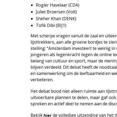
Rogier Havelaar (CDA)
Juliet Broersen (Volt)
Sheher Khan (DENK)
Tofik Dibi (BIJ1)
Met scherpe vragen vanuit de zaal en uite
lijsttrekkers, aan alle groene bordjes te zie
stelling: “Amsterdam investeert te weinig in
jongeren als tegenkracht tegen de online lee
belang van cultuur en sport, maar de meni
blijven verdeeld. Dit debat heeft de noodz
en samenwerking om de leefbaarheid en welz
verbeteren.
Het debat bood niet alleen ruimte aan lijstt
uitvoerbare plannen te delen, maar gaf ook 
spreken en actief deel te nemen aan de discu
Bekijk
de volledige uitzending van het l
hier