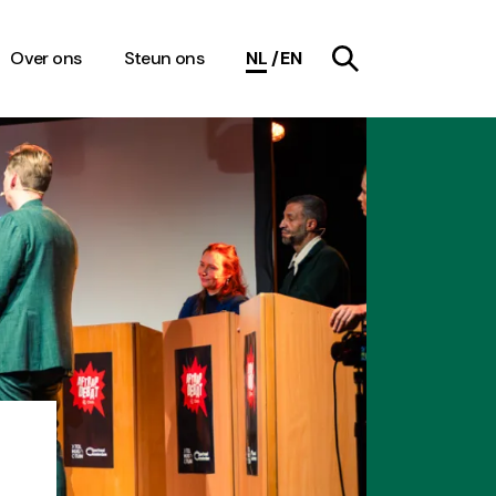
Over ons
Steun ons
NL
EN