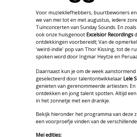
Voor muziekliefhebbers, buurtbewoners en 
we van mei tot en met augustus, iedere zond
Tuinconcerten van Sunday Sounds. En zoals a
ook onze huisgenoot
Excelsior Recordings
d
ontdekkingen voorbereidt; Van de opmerkel
'weird-indie' pop van Thor Kissing, tot de
spoken word door Ingmar Heytze en Peruaan
Daarnaast kun je om de week aanstormend n
geselecteerd door talentontwikkelaar
Lele 
genieten van gerenommeerde artiesten. En
ontdekken en jong talent spotten. Altijd ee
in het zonnetje met een drankje.
Bekijk hieronder het programma van deze zo
een voorproefje vinden van de verschillende 
Mei edities: