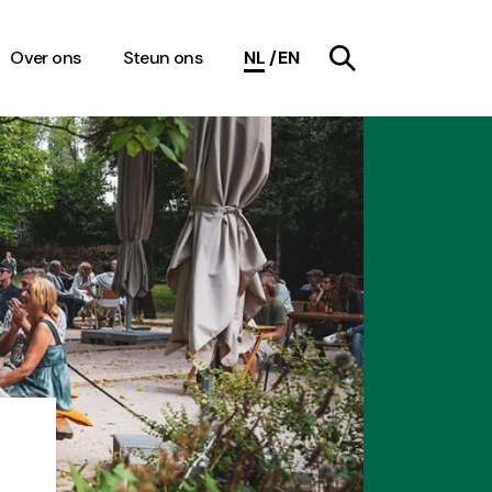
Over ons
Steun ons
NL
EN