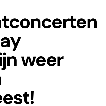
tconcerten
day
ijn weer
n
est!