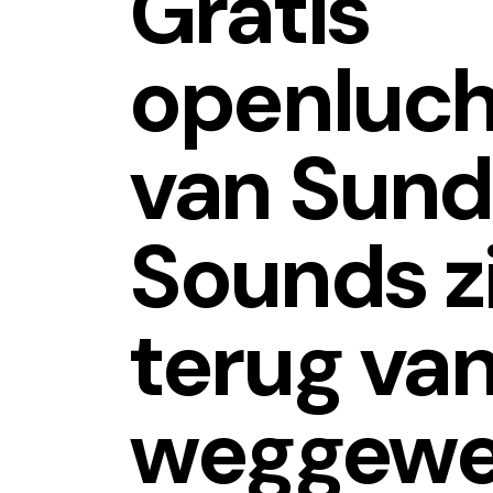
Gratis
openluch
van Sun
Sounds z
terug va
weggewe